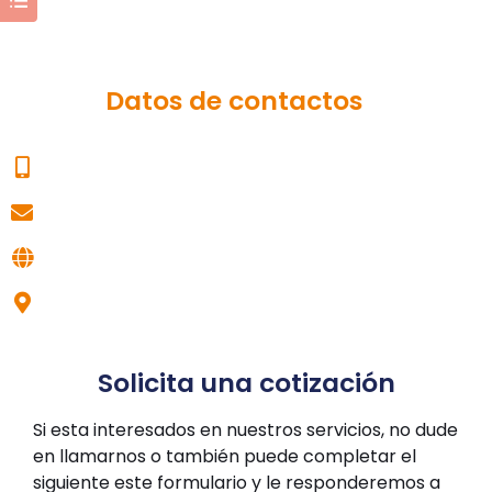
Datos de contactos
51 946 084 832
logisticanel@corporacionnel.com
www.corporacionnel.com
Av. Tingo María 1279 , Breña - Lima
Solicita una cotización
Si esta interesados en nuestros servicios, no dude
en llamarnos o también puede completar el
siguiente este formulario y le responderemos a