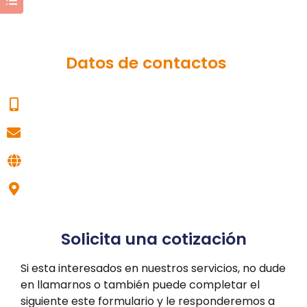
Datos de contactos
51 946 084 832
logisticanel@corporacionnel.com
www.corporacionnel.com
Av. Tingo María 1279 , Breña - Lima
Solicita una cotización
Si esta interesados en nuestros servicios, no dude
en llamarnos o también puede completar el
siguiente este formulario y le responderemos a