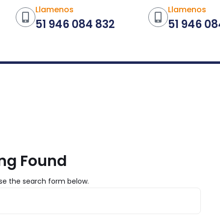
Llamenos
Llamenos
51 946 084 832
51 946 08
NOSOTROS
SERVICIOS
CONTACTENOS
ng Found
use the search form below.